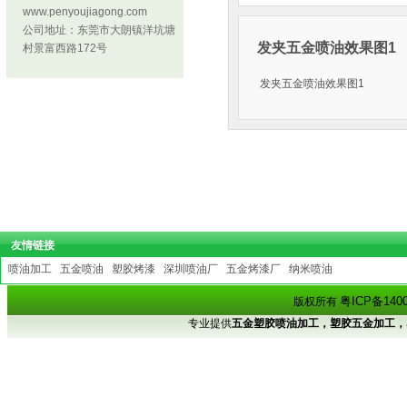
www.penyoujiagong.com
公司地址：东莞市大朗镇洋坑塘
发夹五金喷油效果图1
村景富西路172号
发夹五金喷油效果图1
友情链接
喷油加工
五金喷油
塑胶烤漆
深圳喷油厂
五金烤漆厂
纳米喷油
粤ICP备140
版权所有
专业提供
五金塑胶喷油加工，塑胶五金加工，