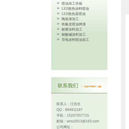
喷油加工夹板
LED散热涂料喷油
LED散热器喷油
陶瓷漆加工
铁氟龙喷油烤漆
耐磨涂料加工
耐酸碱涂料加工
导电涂料喷油加工
联系人：汪先生
QQ：894911187
手机：15207557715
邮箱：wrsz2013@163.com
公司网址：