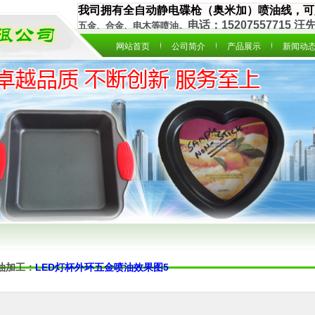
我司拥有全自动静电碟枪（奥米加）喷油线，可
电话：15207557715
汪
五金、合金、电木等喷油。
网站首页
公司简介
产品展示
新闻动
油加工：
LED灯杯外环五金喷油效果图5